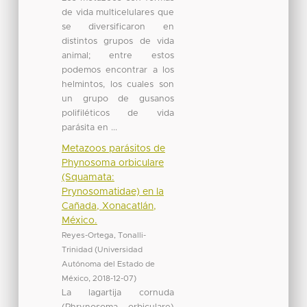
de vida multicelulares que
se diversificaron en
distintos grupos de vida
animal; entre estos
podemos encontrar a los
helmintos, los cuales son
un grupo de gusanos
polifiléticos de vida
parásita en ...
Metazoos parásitos de
Phynosoma orbiculare
(Squamata:
Prynosomatidae) en la
Cañada, Xonacatlán,
México.
Reyes-Ortega, Tonalli-
Trinidad
(
Universidad
Autónoma del Estado de
México
,
2018-12-07
)
La lagartija cornuda