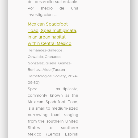
del desarrollo sustentable.
Por medio de una
investigación ...
Mexican Spadefoot
Toad, Spea multiplicata,
in an urban habitat
within Central Mexico
Hernández-Gallegos,
Oswaldo
;
Granados-
González, Gisela
;
Gómez-
Benitez, Aldo
(
Tucson
Herpetological Society
,
2024-
09-30
)
Spea multiplicata,
commonly known as the
Mexican Spadefoot Toad,
is a small to medium-sized
burrowing toad, ranging
from the southern United
States to southern
Mexico (Lemos Espinal