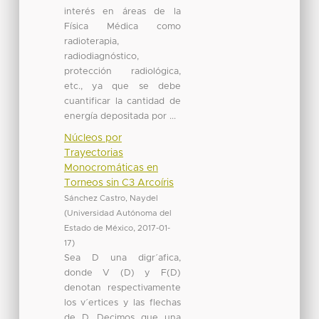
interés en áreas de la
Física Médica como
radioterapia,
radiodiagnóstico,
protección radiológica,
etc., ya que se debe
cuantificar la cantidad de
energía depositada por ...
Núcleos por
Trayectorias
Monocromáticas en
Torneos sin C3 Arcoíris
Sánchez Castro, Naydel
(
Universidad Autónoma del
Estado de México
,
2017-01-
17
)
Sea D una digr´afica,
donde V (D) y F(D)
denotan respectivamente
los v´ertices y las flechas
de D. Decimos que una