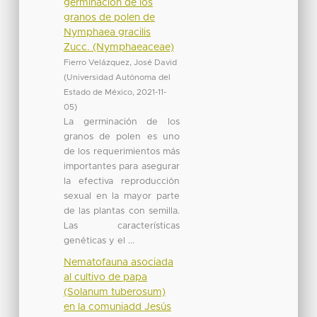
germinación de los
granos de polen de
Nymphaea gracilis
Zucc. (Nymphaeaceae)
Fierro Velázquez, José David
(
Universidad Autónoma del
Estado de México
,
2021-11-
05
)
La germinación de los
granos de polen es uno
de los requerimientos más
importantes para asegurar
la efectiva reproducción
sexual en la mayor parte
de las plantas con semilla.
Las características
genéticas y el ...
Nematofauna asociada
al cultivo de papa
(Solanum tuberosum)
en la comuniadd Jesús