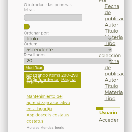
Por
O introducir las primeras
Fecha
letras:
de
publicación
Autor
Título
Ordenar por:
Materia
Tipo
Orden:
Esta
Resultados:
colección
Fecha
de
publicación
Mostrando ítems 280-299
de 374
Página anterior
Página
Autor
siguiente
Título
Materia
Mantenimiento del
Tipo
aprendizaje asociativo
en la lagartija
Usuario
Aspidoscelis costatus
Acceder
costatus
Morales Mendez, Ingrid