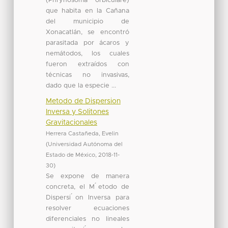
(Phrynosoma orbiculare)
que habita en la Cañana
del municipio de
Xonacatlán, se encontró
parasitada por ácaros y
nemátodos, los cuales
fueron extraídos con
técnicas no invasivas,
dado que la especie ...
Metodo de Dispersion
Inversa y Solitones
Gravitacionales
Herrera Castañeda, Evelin
(
Universidad Autónoma del
Estado de México
,
2018-11-
30
)
Se expone de manera
concreta, el M ́etodo de
Dispersi ́on Inversa para
resolver ecuaciones
diferenciales no lineales