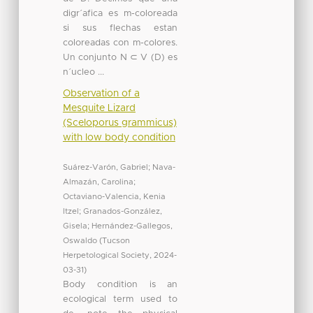
digr´afica es m-coloreada
si sus flechas estan
coloreadas con m-colores.
Un conjunto N ⊂ V (D) es
n´ucleo ...
Observation of a
Mesquite Lizard
(Sceloporus grammicus)
with low body condition
Suárez-Varón, Gabriel
;
Nava-
Almazán, Carolina
;
Octaviano-Valencia, Kenia
Itzel
;
Granados-González,
Gisela
;
Hernández-Gallegos,
Oswaldo
(
Tucson
Herpetological Society
,
2024-
03-31
)
Body condition is an
ecological term used to