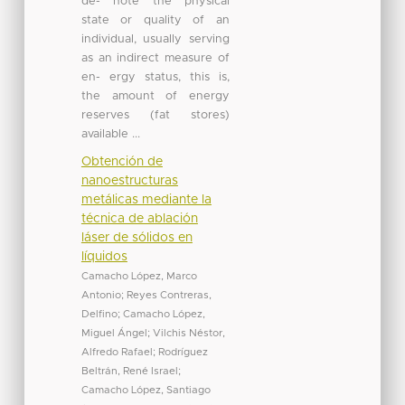
de- note the physical
state or quality of an
individual, usually serving
as an indirect measure of
en- ergy status, this is,
the amount of energy
reserves (fat stores)
available ...
Obtención de
nanoestructuras
metálicas mediante la
técnica de ablación
láser de sólidos en
líquidos
Camacho López, Marco
Antonio
;
Reyes Contreras,
Delfino
;
Camacho López,
Miguel Ángel
;
Vilchis Néstor,
Alfredo Rafael
;
Rodríguez
Beltrán, René Israel
;
Camacho López, Santiago