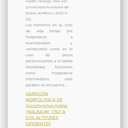
Valdés Tarango, Talia Ivet
(
Universidad Autónoma del
Estado de México
,
2022-11-
23
)
Los helmintos en su ciclo
de vida toman por
hospederos a
invertebrados y
vertebrados como es el
caso de peces
pertenecientes a la familia
Goodeidae funcionan
como hospederos
intermediario este
parásito se encuentra ...
VARIACIÓN
MORFOLÓGICA DE
Oncorhynchus mykiss
(WALBAUM, 1792) A
DOS ALTITUDES
DIFERENTES