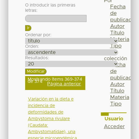
Por
O introducir las primeras
Fecha
letras:
de
publicación
Autor
Título
Ordenar por:
Materia
Tipo
Orden:
Esta
Resultados:
colección
Fecha
de
publicación
Mostrando ítems 369-374
de 374
Página anterior
Autor
Título
Materia
Variación en la dieta e
Tipo
incidencia de
deformidades de
Usuario
Ambystoma rivulare
(Caudata:
Acceder
Ambystomatidae), una
especie microendémica