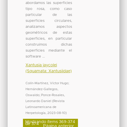
abordamos las superficies
tipo rosa, como caso
particular de las
superficies circulares,
analizamos aspectos
geométricos de estas
superficies, en particular
construimos dichas
superficies mediante el
software ...
Xantusia jaycolei
(Squamata: Xantusiidae)
Colín-Martínez, Víctor Hugo
;
Hernández-Gallegos,
Oswaldo
;
Ponce-Rosales,
Leonardo Daniel
(
Revista
Latinoamericana de
Herpetología
,
2023-08-10
)
Mostrando ítems 369-374
de 374
Página anterior