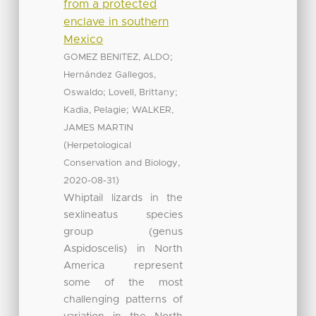
from a protected
enclave in southern
Mexico
;
GOMEZ BENITEZ, ALDO
Hernández Gallegos,
;
;
Oswaldo
Lovell, Brittany
;
Kadia, Pelagie
WALKER,
JAMES MARTIN
(
Herpetological
,
Conservation and Biology
)
2020-08-31
Whiptail lizards in the
sexlineatus species
group (genus
Aspidoscelis) in North
America represent
some of the most
challenging patterns of