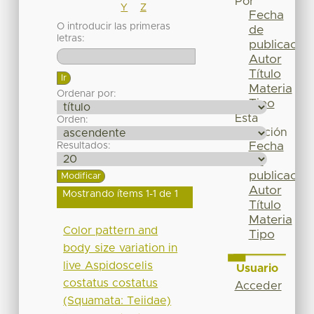
Por
Y
Z
Fecha
O introducir las primeras
de
letras:
publicación
Autor
Título
Materia
Ordenar por:
Tipo
Esta
Orden:
colección
Fecha
Resultados:
de
publicación
Autor
Mostrando ítems 1-1 de 1
Título
Materia
Color pattern and
Tipo
body size variation in
live Aspidoscelis
Usuario
costatus costatus
Acceder
(Squamata: Teiidae)