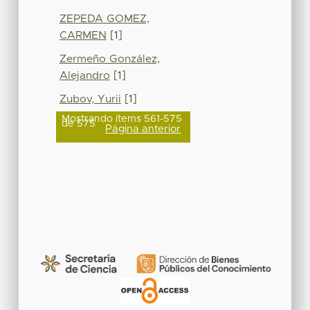
ZEPEDA GOMEZ,
CARMEN
[1]
Zermeño González,
Alejandro
[1]
Zubov, Yurii
[1]
Mostrando ítems 561-575
de 575
Página anterior