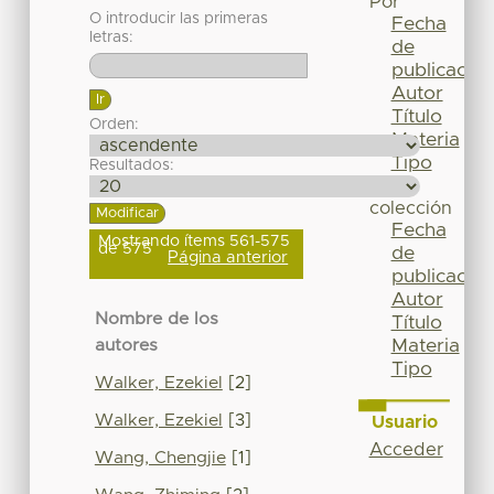
Por
O introducir las primeras
Fecha
letras:
de
publicación
Autor
Título
Orden:
Materia
Tipo
Resultados:
Esta
colección
Fecha
Mostrando ítems 561-575
de 575
de
Página anterior
publicación
Autor
Nombre de los
Título
Materia
autores
Tipo
Walker, Ezekiel
[2]
Walker, Ezekiel
[3]
Usuario
Acceder
Wang, Chengjie
[1]