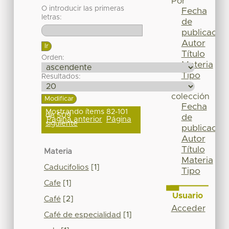
Por
O introducir las primeras
Fecha
letras:
de
publicación
Autor
Título
Orden:
Materia
Tipo
Resultados:
Esta
colección
Fecha
Mostrando ítems 82-101
de 509
de
Página anterior
Página
siguiente
publicación
Autor
Título
Materia
Materia
Caducifolios
[1]
Tipo
Cafe
[1]
Usuario
Café
[2]
Acceder
Café de especialidad
[1]