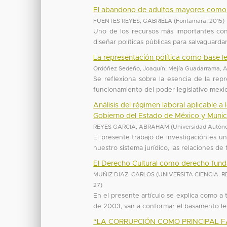
El abandono de adultos mayores como 
FUENTES REYES, GABRIELA
(
Fontamara
,
2015
)
Uno de los recursos más importantes con
diseñar políticas públicas para salvaguardar
La representación política como base l
Ordóñez Sedeño, Joaquín
;
Mejía Guadarrama, A
Se reflexiona sobre la esencia de la rep
funcionamiento del poder legislativo mexic
Análisis del régimen laboral aplicable 
Gobierno del Estado de México y Munic
REYES GARCIA, ABRAHAM
(
Universidad Autón
El presente trabajo de investigación es u
nuestro sistema jurídico, las relaciones de
El Derecho Cultural como derecho fund
MUÑIZ DIAZ, CARLOS
(
UNIVERSITA CIENCIA. 
27
)
En el presente artículo se explica como a
de 2003, van a conformar el basamento lega
“LA CORRUPCIÓN COMO PRINCIPAL F