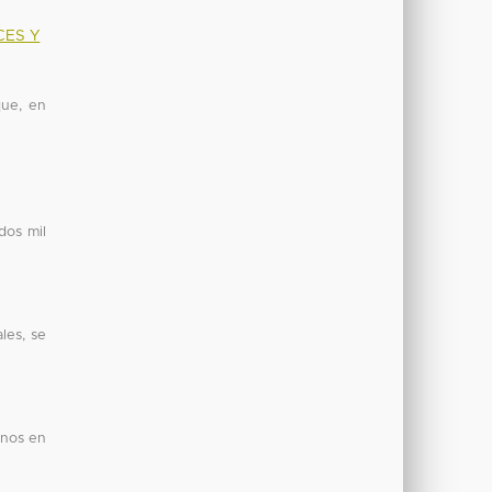
CES Y
que, en
dos mil
les, se
anos en