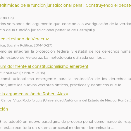
itimidad de la función jurisdiccional penal: Construyendo el debat
2014-08
)
ar dos versiones del argumento que concibe a la averiguación de la verd
o de la función jurisdiccional penal: la de Ferrajoli y ...
 en el estado de Veracruz
ica, Social y Política
,
2014-10-27
)
 cómo se integran la protección federal y estatal de los derechos hum
l estado de Veracruz. La metodología utilizada son los ...
sumidor frente al constitucionalismo emergent
E, ENRIQUE
(
PLENUM
,
2015
)
 constitucionalismo emergente para la protección de los derechos so
r, ante los nuevos vectores ónticos, prácticos y deónticos que le ...
de la argumentación de Robert Alexy
, Carlos
;
Vigo, Rodolfo Luis
(
Universidad Autónoma del Estado de México, Porrúa
,
ción
008, se adoptó un nuevo paradigma de proceso penal como marco de res
y se establece todo un sistema procesal moderno, denominado ...