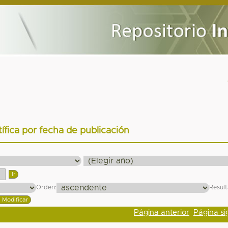
tífica por fecha de publicación
Orden:
Resul
Página anterior
Página si