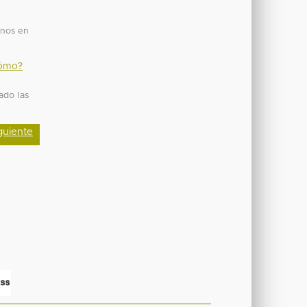
anos en
 cómo?
ado las
guiente