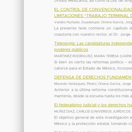
Unidos Mexicanos, así como la Ley de Ampar
EL CONTROL DE CONVENCIONALIDAD
LIMITACIONES “TRABAJO TERMINAL
Valdes Hurtado, Guadalupe
;
Olvera-García, Jor
La presente tesis contiene un capítulo de
coautoría con nuestro rector, el Dr. Jorge
Teleología: Las candidaturas independie
poderes públicos
MARTINEZ RODRIGUEZ, MARIA TERESA
(
UAEM
Si bien es cierto las reformas político – 
catorce para el Estado de México, incorpor
DEFENSA DE DERECHOS FUNDAMENT
Macedo Velázquez, Pedro
;
Olvera García, Jorge
Anterior a la última reforma constitucio
mantenía, desde la escuela hasta los más a
El federalismo judicial y los derechos 
MUÑIZ DIAZ, CARLOS
(
UNIVERSOS JURÍDICOS. Re
El objetivo general de esta investigación
México y la protección estatal, tomando c