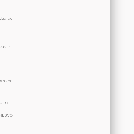
idad de
para el
ntro de
15-04-
 UNESCO