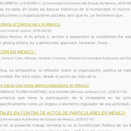
LEGORRETA, LUZ MARÍA C.
(
Universidad Autónoma del Estado de México
,
2015-06
se ha dado en todas las épocas históricas de la humanidad; ni much
stituciones u organizaciones sociales; sino que es, un fenómeno que ...
Criteria of Democracy in Mexico
and Criminal Justice
,
2015-06-15
)
tes Mexico, in its article 3, section II, subsection a), establishes the e
, among others, by a democratic approach. However, there ...
UCIÓN EN MEXICO “
E
;
Huitron Colin, Melody
;
Hurtado Cisneros, Alfredo
(
Universidad Autónoma del Es
tica, es antiquísimo; la reflexión sobre la organización política se hall
nidad. Por esta razón, desde el punto de vista de la ...
es hacia una meta democratizadora en México
 ENRIQUE
;
FLORES MARTINEZ, ALEJANDRA
(
Revista Jurídicas CUC
,
2015-07-15
)
ortancia que tiene la participación de la ciudadanía en las acti
pecíficamente como un órgano o elemento regulador de esa actividad, el
ALES EN CONTRA DE ACTOS DE PARTICULARES EN MÉXICO
(
Universidad Autónoma del Estado de México
,
2015-07-17
)
n el presente trabajo terminal lo es la Constitución Política de los 