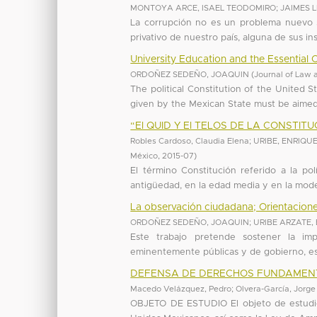
MONTOYA ARCE, ISAEL TEODOMIRO
;
JAIMES 
La corrupción no es un problema nuevo 
privativo de nuestro país, alguna de sus in
University Education and the Essential 
ORDOÑEZ SEDEÑO, JOAQUIN
(
Journal of Law 
The political Constitution of the United Sta
given by the Mexican State must be aimed
“El QUID Y El TELOS DE LA CONSTIT
Robles Cardoso, Claudia Elena
;
URIBE, ENRIQU
México
,
2015-07
)
El término Constitución referido a la polí
antigüedad, en la edad media y en la moder
La observación ciudadana; Orientacion
ORDOÑEZ SEDEÑO, JOAQUIN
;
URIBE ARZATE,
Este trabajo pretende sostener la imp
eminentemente públicas y de gobierno, es
DEFENSA DE DERECHOS FUNDAMENT
Macedo Velázquez, Pedro
;
Olvera-García, Jorge
OBJETO DE ESTUDIO El objeto de estudio e