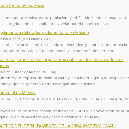
una forma de violencia
 que cuenta México es su población; y el Estado tiene la responsabil
 la integridad de sus habitantes y velar por el respeto de sus ...
egitimadora del poder parlamentario en México
nibal Alberto
(
AM Editores
,
2015
)
resentación política en un estado democrático y sobre su importancia 
ano, sobre todo desde una perspectiva de la teoría del derecho ...
a los trabajadores de los organismos públicos descentralizados del
ipios
oma del Estado de México
,
2015-04
)
n intento por explicar de manera clara y concisa el lugar que ocupan de
 trabajo que se generan entre los organismos públicos ...
amental en México
REVISTA ELECTRÓNICA DE INVESTIGACIÓN DE LA UNIVERSIDAD DE XALAPA
,
20
 través de las reformas constitucionales de 2009 y la convención de la
l que obliga al estado Mexicano a establecer en la ley ...
ACTOR DEL DEBILITAMIENTO DE LA VIDA INSTITUCIONAL”