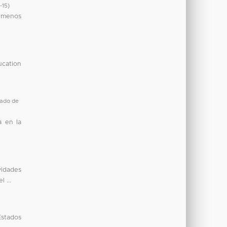
-15
)
o menos
ducation
tado de
a en la
vidades
 ...
Estados