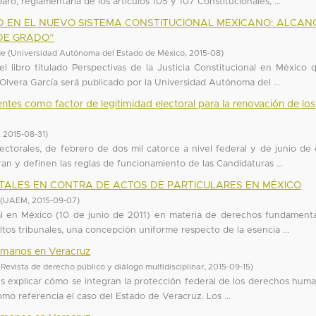
o, reglamentaria de los artículos 105 y 107 Constitucionales, ...
 EN EL NUEVO SISTEMA CONSTITUCIONAL MEXICANO: ALCAN
 DE GRADO”
ge
(
Universidad Autónoma del Estado de México
,
2015-08
)
l libro titulado Perspectivas de la Justicia Constitucional en México 
 Olvera García será publicado por la Universidad Autónoma del ...
ntes como factor de legitimidad electoral para la renovación de los
,
2015-08-31
)
electorales, de febrero de dos mil catorce a nivel federal y de junio de 
an y definen las reglas de funcionamiento de las Candidaturas ...
ALES EN CONTRA DE ACTOS DE PARTICULARES EN MÉXICO
(
UAEM
,
2015-09-07
)
nal en México (10 de junio de 2011) en materia de derechos fundamenta
ltos tribunales, una concepción uniforme respecto de la esencia ...
humanos en Veracruz
vista de derecho público y diálogo multidisciplinar
,
2015-09-15
)
 es explicar cómo se integran la protección federal de los derechos hum
omo referencia el caso del Estado de Veracruz. Los ...