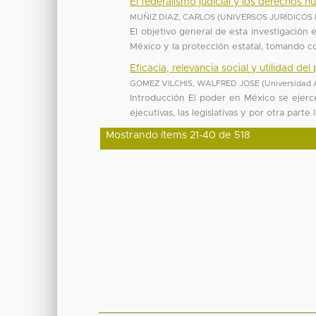
El federalismo judicial y los derechos 
MUÑIZ DIAZ, CARLOS
(
UNIVERSOS JURÍDICOS Rev
El objetivo general de esta investigación
México y la protección estatal, tomando c
Eficacia, relevancia social y utilidad d
GOMEZ VILCHIS, WALFRED JOSE
(
Universidad 
Introducción El poder en México se ejerce
ejecutivas, las legislativas y por otra parte l
Mostrando ítems 21-40 de 518