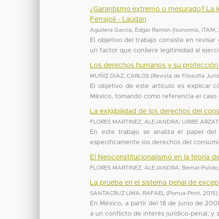
¿Garantismo extremo o mesurado? La leg
Ferrajoli - Laudan
Aguilera García, Edgar Ramón
(
Isonomía, ITAM
,
El objetivo del trabajo consiste en revis
un factor que conﬁere legitimidad al ejercici
Los derechos humanos y su protección
MUÑIZ DIAZ, CARLOS
(
Revista de Filosofía Juríd
El objetivo de este artículo es explicar
México, tomando como referencia el caso de
La exigibilidad de los derechos del con
FLORES MARTINEZ, ALEJANDRA
;
URIBE ARZAT
En este trabajo se analiza el papel del
específicamente los derechos del consumido
El Neoconstitucionalismo en la teoría 
FLORES MARTINEZ, ALEJANDRA
;
Bernal-Pulido
La prueba en el sistema penal de excep
SANTACRUZ LIMA, RAFAEL
(
Porrua-Print
,
2015
)
En México, a partir del 18 de junio de 2
a un conflicto de interés jurídico-penal; 