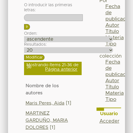
Por
O introducir las primeras
Fecha
letras:
de
publicación
Autor
Título
Orden:
Materia
Tipo
Resultados:
Esta
colección
Fecha
Mostrando ítems 21-36 de
36
de
Página anterior
publicación
Autor
Nombre de los
Título
Materia
autores
Tipo
Maris Peres, Aida
[1]
MARTINEZ
Usuario
GARDUÑO, MARIA
Acceder
DOLORES
[1]