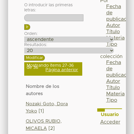
Por
O introducir las primeras
Fecha
letras:
de
publicación
Autor
Título
Orden:
Materia
Tipo
Resultados:
Esta
colección
Fecha
Mostrando ítems 27-36
de 36
de
Página anterior
publicación
Autor
Nombre de los
Título
Materia
autores
Tipo
Nozaki Goto, Dora
Yoko
[1]
Usuario
OLIVOS RUBIO,
Acceder
MICAELA
[2]