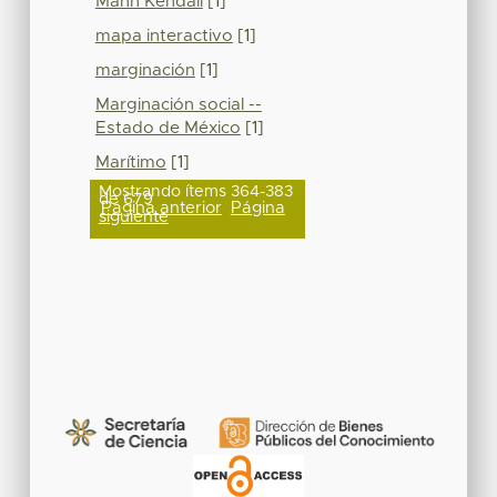
Mann Kendall
[1]
mapa interactivo
[1]
marginación
[1]
Marginación social --
Estado de México
[1]
Marítimo
[1]
Mostrando ítems 364-383
de 679
Página anterior
Página
siguiente