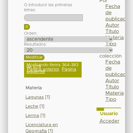
Por
O introducir las primeras
Fecha
letras:
de
publicación
Autor
Título
Orden:
Materia
Tipo
Resultados:
Esta
colección
Fecha
Mostrando ítems 364-383
de 679
de
Página anterior
Página
siguiente
publicación
Autor
Título
Materia
Materia
Lagunas
[1]
Tipo
Leche
[1]
Usuario
Lerma
[1]
Acceder
Licenciatura en
Geografía
[1]