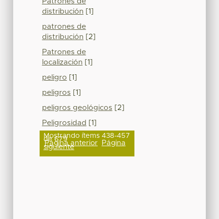
Patrones de
distribución
[1]
patrones de
distribución
[2]
Patrones de
localización
[1]
peligro
[1]
peligros
[1]
peligros geológicos
[2]
Peligrosidad
[1]
Mostrando ítems 438-457
de 679
Página anterior
Página
siguiente