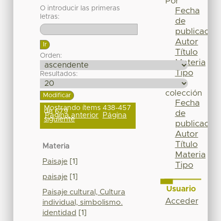
Por
O introducir las primeras
Fecha
letras:
de
publicación
Autor
Título
Orden:
Materia
Tipo
Resultados:
Esta
colección
Fecha
Mostrando ítems 438-457
de 679
de
Página anterior
Página
siguiente
publicación
Autor
Título
Materia
Materia
Paisaje
[1]
Tipo
paisaje
[1]
Usuario
Paisaje cultural, Cultura
Acceder
individual, simbolismo.
identidad
[1]