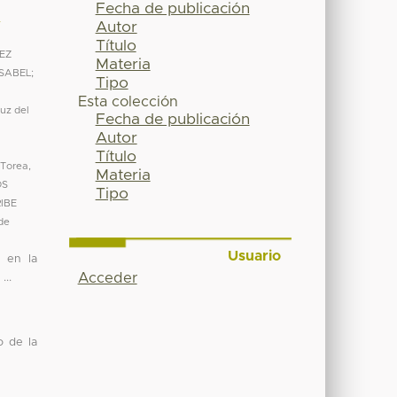
Fecha de publicación
y
Autor
Título
EZ
Materia
ISABEL
;
Tipo
Esta colección
Luz del
Fecha de publicación
Autor
Título
 Torea,
Materia
OS
Tipo
IBE
de
Usuario
o en la
Acceder
...
o de la