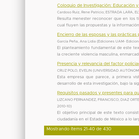
Coloquio de Investigación: Educación
Cardoso Ruiz, Rene Patricio
;
ESTRADA LARA, EL
Resulta menester reconocer que en los ti
cual fluyen las propuestas y la información
Encierro de las esposas y las prácticas
García Peña, Ana Lidia
(
Ediciones UAM- Edicione
El planteamiento fundamental de este tex
la creciente violencia masculina, enmarcada
Presencia y relevancia del factor polici
CRUZ POLO, EVELIN
(
UNIVERSIDAD AUTÓNOMA
Esta empresa que parece, a primera vist
desarrollo de esta investigación, bajo la si
Requisitos pasados y presentes para q
LIZCANO FERNANDEZ, FRANCISCO
;
DIAZ ORT
2010-10
)
El objetivo principal de este texto consis
ciudadanía en el Estado de México a lo lar
Mostrando ítems 21-40 de 430