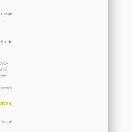
os sean
...
unto de
EOLA
IANA
;
UDIA
racia y
erés e
 en qué