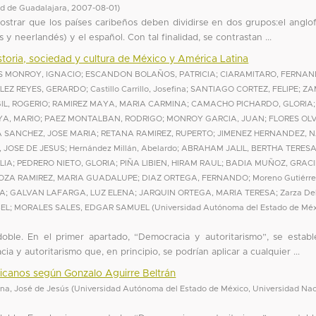
ad de Guadalajara
,
2007-08-01
)
mostrar que los países caribeños deben dividirse en dos grupos:el anglo
 y neerlandés) y el español. Con tal finalidad, se contrastan ...
toria, sociedad y cultura de México y América Latina
 MONROY, IGNACIO
;
ESCANDON BOLAÑOS, PATRICIA
;
CIARAMITARO, FERNA
LEZ REYES, GERARDO
;
Castillo Carrillo, Josefina
;
SANTIAGO CORTEZ, FELIPE
;
ZA
IL, ROGERIO
;
RAMIREZ MAYA, MARIA CARMINA
;
CAMACHO PICHARDO, GLORIA
;
A, MARIO
;
PAEZ MONTALBAN, RODRIGO
;
MONROY GARCIA, JUAN
;
FLORES OL
 SANCHEZ, JOSE MARIA
;
RETANA RAMIREZ, RUPERTO
;
JIMENEZ HERNANDEZ, 
 JOSE DE JESUS
;
Hernández Millán, Abelardo
;
ABRAHAM JALIL, BERTHA TERES
LIA
;
PEDRERO NIETO, GLORIA
;
PIÑA LIBIEN, HIRAM RAUL
;
BADIA MUÑOZ, GRAC
ZA RAMIREZ, MARIA GUADALUPE
;
DIAZ ORTEGA, FERNANDO
;
Moreno Gutiérre
IA
;
GALVAN LAFARGA, LUZ ELENA
;
JARQUIN ORTEGA, MARIA TERESA
;
Zarza De
BEL
;
MORALES SALES, EDGAR SAMUEL
(
Universidad Autónoma del Estado de Mé
 doble. En el primer apartado, “Democracia y autoritarismo”, se estab
 y autoritarismo que, en principio, se podrían aplicar a cualquier ...
xicanos según Gonzalo Aguirre Beltrán
na, José de Jesús
(
Universidad Autónoma del Estado de México, Universidad Nac