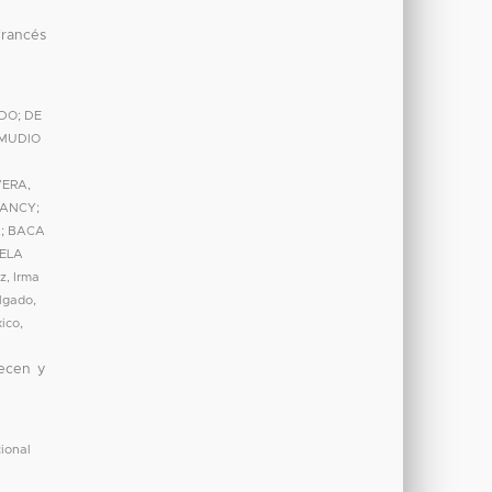
francés
NDO
;
DE
MUDIO
VERA,
NANCY
;
A
;
BACA
IELA
z, Irma
lgado,
xico
,
lecen y
ional