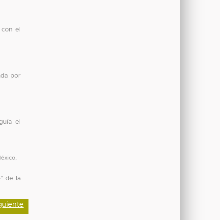
 con el
ada por
guía el
México
,
" de la
guiente