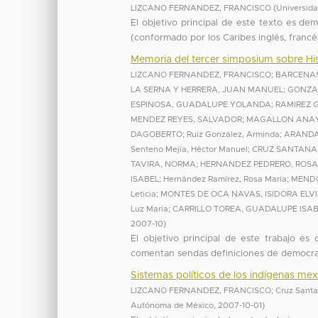
LIZCANO FERNANDEZ, FRANCISCO
(
Universid
El objetivo principal de este texto es de
(conformado por los Caribes inglés, francés
Memoria del tercer simposium sobre His
LIZCANO FERNANDEZ, FRANCISCO
;
BARCENAS
LA SERNA Y HERRERA, JUAN MANUEL
;
GONZA
ESPINOSA, GUADALUPE YOLANDA
;
RAMIREZ G
MENDEZ REYES, SALVADOR
;
MAGALLON ANAY
DAGOBERTO
;
Ruiz González, Arminda
;
ARANDA
Senteno Mejía, Héctor Manuel
;
CRUZ SANTANA,
TAVIRA, NORMA
;
HERNANDEZ PEDRERO, ROSA
ISABEL
;
Hernández Ramírez, Rosa María
;
MENDO
Leticia
;
MONTES DE OCA NAVAS, ISIDORA ELV
Luz María
;
CARRILLO TOREA, GUADALUPE ISA
2007-10
)
El objetivo principal de este trabajo es
comentan sendas definiciones de democracia
Sistemas políticos de los indígenas me
LIZCANO FERNANDEZ, FRANCISCO
;
Cruz Santa
Autónoma de México
,
2007-10-01
)