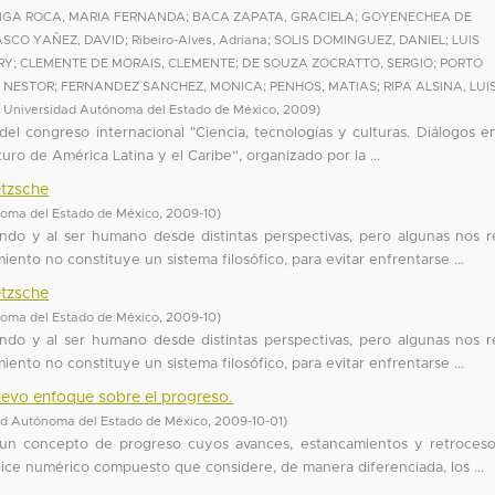
IGA ROCA, MARIA FERNANDA
;
BACA ZAPATA, GRACIELA
;
GOYENECHEA DE
ASCO YAÑEZ, DAVID
;
Ribeiro-Alves, Adriana
;
SOLIS DOMINGUEZ, DANIEL
;
LUIS
RY
;
CLEMENTE DE MORAIS, CLEMENTE
;
DE SOUZA ZOCRATTO, SERGIO
;
PORTO
, NESTOR
;
FERNANDEZ SANCHEZ, MONICA
;
PENHOS, MATIAS
;
RIPA ALSINA, LUI
, Universidad Autónoma del Estado de México
,
2009
)
del congreso internacional "Ciencia, tecnologías y culturas. Diálogos en
turo de América Latina y el Caribe”, organizado por la ...
etzsche
oma del Estado de México
,
2009-10
)
undo y al ser humano desde distintas perspectivas, pero algunas nos r
iento no constituye un sistema filosófico, para evitar enfrentarse ...
etzsche
oma del Estado de México
,
2009-10
)
undo y al ser humano desde distintas perspectivas, pero algunas nos r
iento no constituye un sistema filosófico, para evitar enfrentarse ...
uevo enfoque sobre el progreso.
ad Autónoma del Estado de México
,
2009-10-01
)
r un concepto de progreso cuyos avances, estancamientos y retroces
dice numérico compuesto que considere, de manera diferenciada, los ...