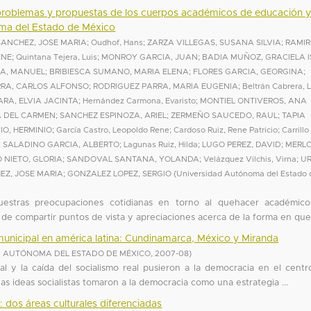
 problemas y propuestas de los cuerpos académicos de educación 
ma del Estado de México
ANCHEZ, JOSE MARIA
;
Oudhof, Hans
;
ZARZA VILLEGAS, SUSANA SILVIA
;
RAMIR
ENE
;
Quintana Tejera, Luis
;
MONROY GARCIA, JUAN
;
BADIA MUÑOZ, GRACIELA 
A, MANUEL
;
BRIBIESCA SUMANO, MARIA ELENA
;
FLORES GARCIA, GEORGINA
;
RRA, CARLOS ALFONSO
;
RODRIGUEZ PARRA, MARIA EUGENIA
;
Beltrán Cabrera, 
RA, ELVIA JACINTA
;
Hernández Carmona, Evaristo
;
MONTIEL ONTIVEROS, ANA
A DEL CARMEN
;
SANCHEZ ESPINOZA, ARIEL
;
ZERMEÑO SAUCEDO, RAUL
;
TAPIA
IO, HERMINIO
;
García Castro, Leopoldo Rene
;
Cardoso Ruiz, Rene Patricio
;
Carrillo
;
SALADINO GARCIA, ALBERTO
;
Lagunas Ruiz, Hilda
;
LUGO PEREZ, DAVID
;
MERL
 NIETO, GLORIA
;
SANDOVAL SANTANA, YOLANDA
;
Velázquez Vilchis, Virna
;
UR
Z, JOSE MARIA
;
GONZALEZ LOPEZ, SERGIO
(
Universidad Autónoma del Estado 
nuestras preocupaciones cotidianas en torno al quehacer académic
 de compartir puntos de vista y apreciaciones acerca de la forma en que 
unicipal en américa latina: Cundinamarca, México y Miranda
D AUTÓNOMA DEL ESTADO DE MÉXICO
,
2007-08
)
l y la caída del socialismo real pusieron a la democracia en el centr
as ideas socialistas tomaron a la democracia como una estrategia ...
: dos áreas culturales diferenciadas