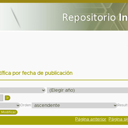
tífica por fecha de publicación
Orden:
Resul
Página anterior
Página si