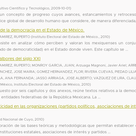
ltivo Científico y Tecnológico
,
2009-10-01
)
r un concepto de progreso cuyos avances, estancamientos y retroces
ice global de desarrollo humano que considere, de manera diferenciada, 
 de la democracia en el Estado de México.
AMIREZ, RUPERTO
(
Instituto Electoral del Estado de México.
,
2010
)
consiste en analizar cómo perciben y valoran los mexiquenses un conj
do de democraticidad) en el Estado donde viven. Este capítulo se ...
lbores del siglo XXI
AMIREZ, RUPERTO
;
MONROY GARCIA, JUAN
;
Arzuaga Magnoni, Javier Ariel
;
ARR
NCHEZ, JOSE MARIA
;
GOMEZ HERNANDEZ, FLOR
;
RIVERA CUEVAS, PIEDAD LIL
LA, ANA FERNANDA
;
JASSO ARRIAGA, JOSE ALBERTO
;
VAZQUEZ DE LIRA, CLA
éxico, Instituto Electoral del Estado de México
,
2010
)
uesto por seis capítulos y dos anexos, reúne textos relativos a la democ
 entidades federativas de la República Mexicana. La ...
idad en las organizaciones (partidos políticos, asociaciones de int
ad Nacional de Cuyo
,
2010
)
boración de las bases teóricas y metodológicas que permitan establecer
stituciones estatales, asociaciones de interés y partidos ...