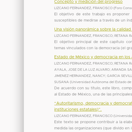
Concepto y medición del progreso
LIZCANO FERNANDEZ, FRANCISCO
(
Foro Consu
El objetivo de este trabajo es propone
susceptibles de medirse a través de un índ
Una visión panorámica sobre la calidad
LIZCANO FERNANDEZ, FRANCISCO
;
RETANA R
El objetivo principal de este capítulo 
temas vinculados con la democracia (el gra
Estado de México y democracia en los a
LIZCANO FERNANDEZ, FRANCISCO
;
RETANA R
AYALA, JOSE DE LA LUZ ALVARO
;
ARANDA SA
JIMENEZ HERNANDEZ, NANCY
;
GARCIA SEVIL
SUSANA
(
Universidad Autónoma del Estado de M
De acuerdo con su título, este libro, comp
al Estado de México, una de las principales
“Autoritarismo, democracia y democratic
instituciones estatales)”.
LIZCANO FERNANDEZ, FRANCISCO
(
Universid
Este texto se propone contribuir a la ela
medida las organizaciones (que divido en in