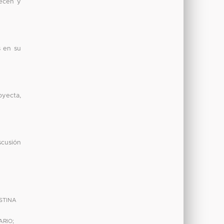
lecen y
s en su
oyecta,
scusión
;
ISTINA
ARIO
;