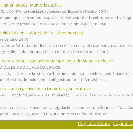
 y Humanidades. Memorias 2009
VIA JACINTA
(
Universidad Autónoma del Estado de México
,
2010
)
empos que corren, es muy fácil el extravío del hombre ante el vértigo
 en lo que respecta no sólo a la educación, o a ese difuso ...
 policíacas en la época de la independencia
s del Lirio
,
2010
)
to es señalar que la dinámica doméstica de la época estuvo caracteriz
 y estimulada por una política de obsesivo control militar y ...
aco en la novela fantástica tiempo lunar de Mauricio Molina
 DEL ESTADO DE MÉXICO
,
2010-08
)
a, titánica y en la cual ya han incursionado muchos investigadores 
guiente consideración: en la diégesis del texto fantástico ...
ue los mexiquenses puedan votar y ser votados.
EGA, FERNANDO
;
RAMIREZ GIL, ROGERIO
(
Universidad Autónoma del Estado de 
te en analizar, a través de la legislación como se transformo el "tamaño
go de los dos siglos de la historia de México independiente.
Página anterior
Página si