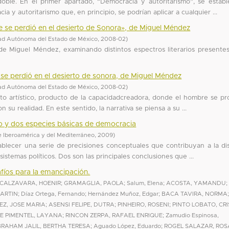
 doble. En el primer apartado, “Democracia y autoritarismo”, se estab
 y autoritarismo que, en principio, se podrían aplicar a cualquier ...
ue se perdió en el desierto de Sonora», de Miguel Méndez
ad Autónoma del Estado de México
,
2008-02
)
ra de Miguel Méndez, examinando distintos espectros literarios presente
e se perdió en el desierto de sonora, de Miguel Méndez
ad Autónoma del Estado de México
,
2008-02
)
eto artístico, producto de la capacidadcreadora, donde el hombre se pr
su realidad. En este sentido, la narrativa se piensa a su ...
co y dos especies básicas de democracia
de Iberoamérica y del Mediterráneo
,
2009
)
tablecer una serie de precisiones conceptuales que contribuyan a la di
sistemas políticos. Dos son las principales conclusiones que ...
íos para la emancipación.
CALZAVARA, HOENIR
;
GRAMAGLIA, PAOLA
;
Salum, Elena
;
ACOSTA, YAMANDU
;
MARTIN
;
Díaz Ortega, Fernando
;
Hernández Muñoz, Edgar
;
BACA TAVIRA, NORMA
Z, JOSE MARIA
;
ASENSI FELIPE, DUTRA
;
PINHEIRO, ROSENI
;
PINTO LOBATO, CR
E PIMENTEL, LAYANA
;
RINCON ZERPA, RAFAEL ENRIQUE
;
Zamudio Espinosa,
RAHAM JALIL, BERTHA TERESA
;
Aguado López, Eduardo
;
ROGEL SALAZAR, ROS