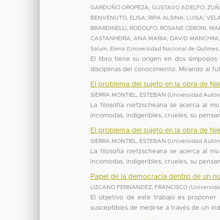
GARDUÑO OROPEZA, GUSTAVO ADELFO
;
ZUÑ
BENVENUTO, ELISA
;
RIPA ALSINA, LUISA
;
VEL
BRARDINELLI, RODOLFO
;
ROSANE CERONI, MA
CASTANHEIRA, ANA MARIA
;
DAVID MANCHINI
Salum, Elena
(
Universidad Nacional de Quilmes
El libro tiene su origen en dos simposios 
disciplinas del conocimiento. Mirando al fu
El problema del sujeto en la obra de Ni
SIERRA MONTIEL, ESTEBAN
(
Universidad Autón
La filosofía nietzscheana se acerca al m
incomodas, indigeribles, crueles, su pensam
El problema del sujeto en la obra de Ni
SIERRA MONTIEL, ESTEBAN
(
Universidad Autón
La filosofía nietzscheana se acerca al m
incomodas, indigeribles, crueles, su pensam
Papel de la democracia dentro de un n
LIZCANO FERNANDEZ, FRANCISCO
(
Universid
El objetivo de este trabajo es propone
susceptibles de medirse a través de un in