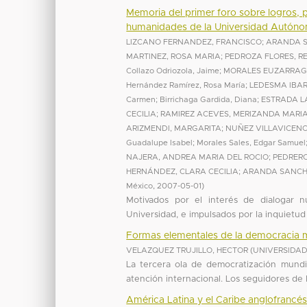
Memoria del primer foro sobre logros,
humanidades de la Universidad Autóno
LIZCANO FERNANDEZ, FRANCISCO
;
ARANDA S
MARTINEZ, ROSA MARIA
;
PEDROZA FLORES, R
Collazo Odriozola, Jaime
;
MORALES EUZARRAG
Hernández Ramírez, Rosa María
;
LEDESMA IBA
Carmen
;
Birrichaga Gardida, Diana
;
ESTRADA LA
CECILIA
;
RAMIREZ ACEVES, MERIZANDA MARI
ARIZMENDI, MARGARITA
;
NUÑEZ VILLAVICENC
Guadalupe Isabel
;
Morales Sales, Edgar Samuel
NAJERA, ANDREA MARIA DEL ROCIO
;
PEDRERO
HERNÁNDEZ, CLARA CECILIA
;
ARANDA SANCHE
México
,
2007-05-01
)
Motivados por el interés de dialogar 
Universidad, e impulsados por la inquietud
Formas elementales de la democracia m
VELAZQUEZ TRUJILLO, HECTOR
(
UNIVERSIDA
La tercera ola de democratización mundia
atención internacional. Los seguidores de l
América Latina y el Caribe anglofrancés