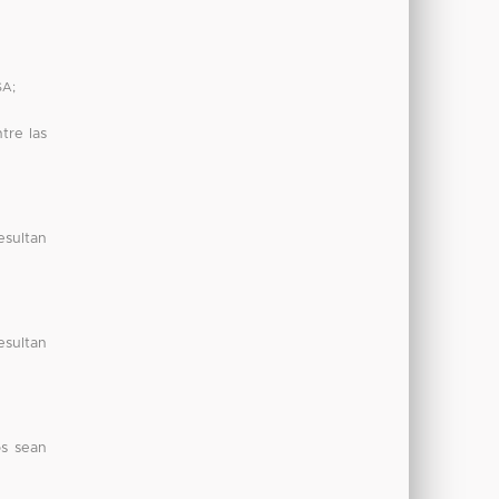
SA
;
tre las
esultan
esultan
os sean