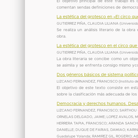
El objetivo principal de este trabajo es
comentan sendas definiciones de democracia
La estética del grotesco en «El circo q
GUTIERREZ PIÑA, CLAUDIA LILIANA
(
Universid
Se realiza un análisis literario de la ob
obra.
La estética del grotesco en el circo qu
GUTIERREZ PIÑA, CLAUDIA LILIANA
(
Universid
La obra literaria se concibe como un obj
se asimila y se enfrenta consigo mismo ycon 
Dos géneros básicos de sistema políti
LIZCANO FERNANDEZ, FRANCISCO
(
Instituto 
El objetivo de este texto consiste en es
sobre la clasificación más adecuada de los 
Democracia y derechos humanos. Desaf
LIZCANO FERNANDEZ, FRANCISCO
;
SARTHOU 
ORNELAS DELGADO, JAIME
;
LOPEZ AVALOS, 
HERRERA TAPIA, FRANCISCO
;
ARANDA SANCHE
DANIELLE
;
DUQUE DE FARIAS, DAMIAO
;
KARIN
Guadalupe Yolanda
;
RAMIREZ GIL, ROGERIO
;
AB