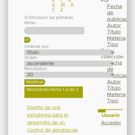
Por
V
W
X
Fecha
Y
Z
de
O introducir las primeras
publicación
letras:
Autor
Título
Materia
Tipo
Ordenar por:
Esta
colección
Orden:
Fecha
de
Resultados:
publicación
Autor
Título
Mostrando ítems 1-2 de 2
Materia
Tipo
Diseño de una
estrategia para el
Usuario
desarrollo de un
Acceder
control de aerobacias