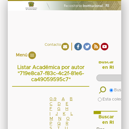
Contacto
Menú
Buscar
Listar Académica por autor
en RI
"719e8ca7-f83c-4c2f-81e6-
ca49059595c7"
Buscar 
0-9
A
B
Esta colecció
C
D
E
F
G
H
I
J
K
L
Buscar
M
N
O
en RI
P
Q
R
S
T
U