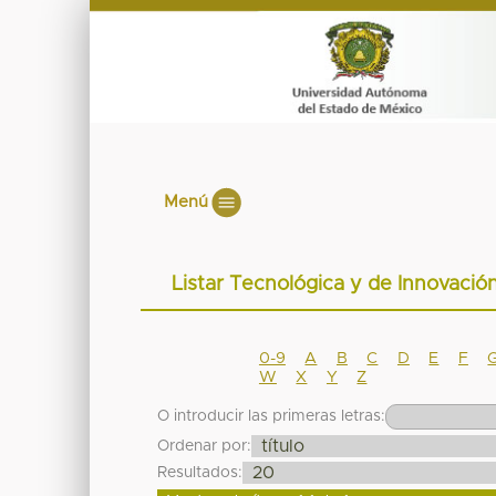
Menú
Listar Tecnológica y de Innovaci
0-9
A
B
C
D
E
F
W
X
Y
Z
O introducir las primeras letras:
Ordenar por:
Resultados: