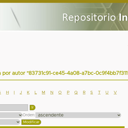
ón por autor "83731c91-ce45-4a08-a7bc-0c9f4bb7f311
G
H
I
J
K
L
M
N
O
P
Q
R
S
T
U
V
Orden: