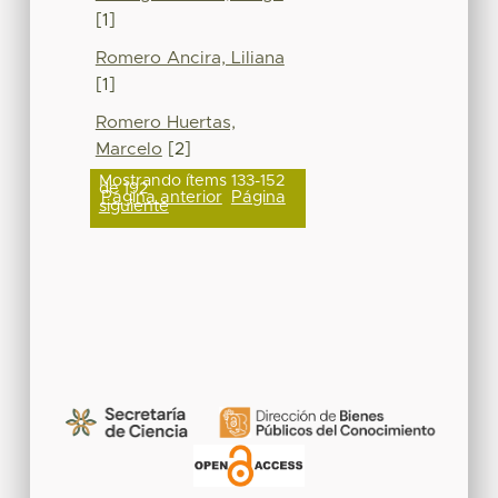
[1]
Romero Ancira, Liliana
[1]
Romero Huertas,
Marcelo
[2]
Mostrando ítems 133-152
de 192
Página anterior
Página
siguiente