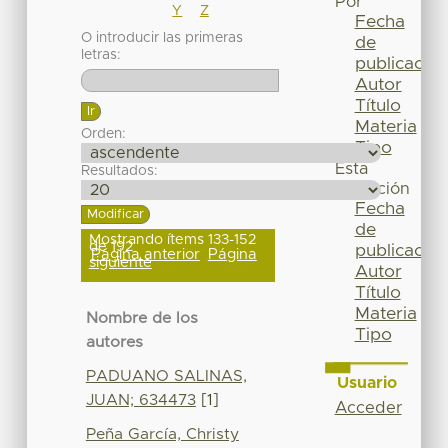
Por
Y
Z
Fecha
O introducir las primeras
de
letras:
publicación
Autor
Título
Materia
Orden:
Tipo
Esta
Resultados:
colección
Fecha
de
Mostrando ítems 133-152
de 192
publicación
Página anterior
Página
siguiente
Autor
Título
Materia
Nombre de los
Tipo
autores
PADUANO SALINAS,
Usuario
JUAN; 634473
[1]
Acceder
Peña García, Christy