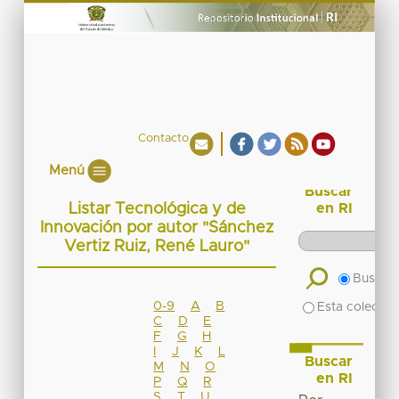
Contacto
Menú
Buscar
Listar Tecnológica y de
en RI
Innovación por autor "Sánchez
Vertiz Ruiz, René Lauro"
Buscar 
0-9
A
B
Esta colecció
C
D
E
F
G
H
I
J
K
L
Buscar
M
N
O
en RI
P
Q
R
S
T
U