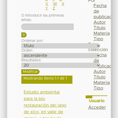
Por
V
W
X
Fecha
Y
Z
de
O introducir las primeras
publicación
letras:
Autor
Título
Materia
Tipo
Ordenar por:
Esta
colección
Orden:
Fecha
de
Resultados:
publicación
Autor
Título
Mostrando ítems 1-1 de 1
Materia
Tipo
Estudio ambiental
para la bio
Usuario
restauración del lago
Acceder
de xico, en valle de