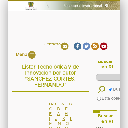
Contacto
Menú
Buscar
Listar Tecnológica y de
en RI
Innovación por autor
"SANCHEZ CORTES,
FERNANDO"
Buscar 
Esta colecció
0-9
A
B
C
D
E
F
G
H
Buscar
I
J
K
L
en RI
M
N
O