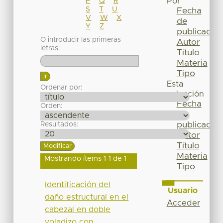
Por
P
Q
R
S
T
U
Fecha
V
W
X
de
Y
Z
publicación
O introducir las primeras
Autor
letras:
Título
Materia
Tipo
Esta
Ordenar por:
colección
Fecha
Orden:
de
publicación
Resultados:
Autor
Título
Materia
Mostrando ítems 1-1 de 1
Tipo
Identificación del
Usuario
daño estructural en el
Acceder
cabezal en doble
voladizo con