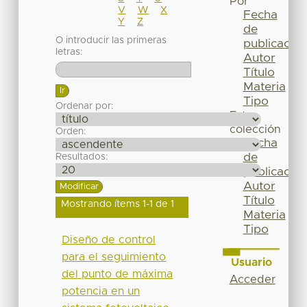
Por
V
W
X
Fecha
Y
Z
de
O introducir las primeras
publicación
letras:
Autor
Título
Materia
Tipo
Ordenar por:
Esta
colección
Orden:
Fecha
de
Resultados:
publicación
Autor
Título
Mostrando ítems 1-1 de 1
Materia
Tipo
Diseño de control
para el seguimiento
Usuario
del punto de máxima
Acceder
potencia en un