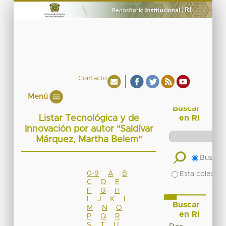
Contacto
Menú
Buscar
Listar Tecnológica y de
en RI
Innovación por autor "Saldívar
Márquez, Martha Belem"
Buscar 
0-9
A
B
Esta colecció
C
D
E
F
G
H
I
J
K
L
Buscar
M
N
O
en RI
P
Q
R
S
T
U