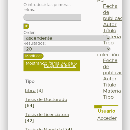
Por
O introducir las primeras
Fecha
letras:
de
publicación
Autor
Título
Orden:
Materia
Tipo
Resultados:
Esta
colección
Fecha
Mostrando ítems 3-6 de 6
Página anterior
de
publicación
Autor
Tipo
Título
Libro
[3]
Materia
Tipo
Tesis de Doctorado
[64]
Usuario
Tesis de Licenciatura
Acceder
[42]
Tesis de Maestría
[74]