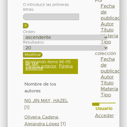
Por
O introducir las primeras
Fecha
letras:
de
publicación
Autor
Título
Orden:
Materia
Tipo
Resultados:
Esta
colección
Fecha
Mostrando ítems 96-115
de 148
de
Página anterior
Página
siguiente
publicación
Autor
Título
Nombre de los
Materia
autores
Tipo
NG JIN MAY, HAZEL
[1]
Usuario
Acceder
Oliveira Cadena,
Alejandra López
[1]