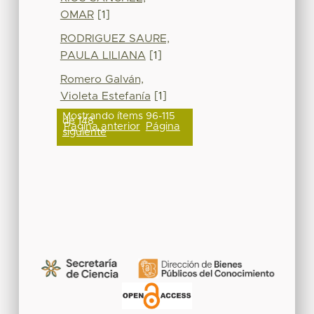
OMAR
[1]
RODRIGUEZ SAURE,
PAULA LILIANA
[1]
Romero Galván,
Violeta Estefanía
[1]
Mostrando ítems 96-115
de 148
Página anterior
Página
siguiente