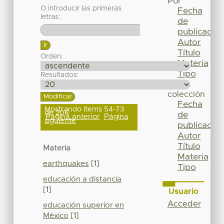
Por
O introducir las primeras
Fecha
letras:
de
publicación
Autor
Título
Orden:
Materia
Tipo
Resultados:
Esta
colección
Fecha
Mostrando ítems 54-73
de 206
de
Página anterior
Página
siguiente
publicación
Autor
Título
Materia
Materia
earthquakes
[1]
Tipo
educación a distancia
[1]
Usuario
Acceder
educación superior en
México
[1]