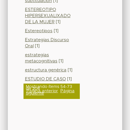
subtitulación
[1]
ESTEREOTIPO
HIPERSEXUALIXADO
DE LA MUJER
[1]
Estereotipos
[1]
Estrategias Discurso
Oral
[1]
estrategias
metacognitivas
[1]
estructura genérica
[1]
ESTUDIO DE CASO
[1]
Mostrando ítems 54-73
de 206
Página anterior
Página
siguiente