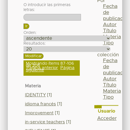
Por
O introducir las primeras
Fecha
letras:
de
publicación
Autor
Título
Orden:
Materia
Tipo
Resultados:
Esta
colección
Fecha
Mostrando ítems 87-106
de 206
de
Página anterior
Página
siguiente
publicación
Autor
Título
Materia
Materia
IDENTITY
[1]
Tipo
idioma francés
[1]
Usuario
Improvement
[1]
Acceder
in-service teachers
[1]