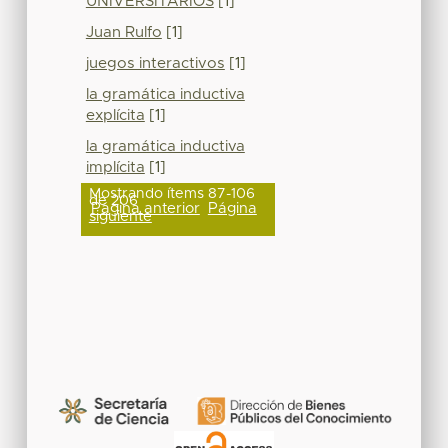
UNIVERSITARIOS
[1]
Juan Rulfo
[1]
juegos interactivos
[1]
la gramática inductiva
explícita
[1]
la gramática inductiva
implícita
[1]
Mostrando ítems 87-106
de 206
Página anterior
Página
siguiente