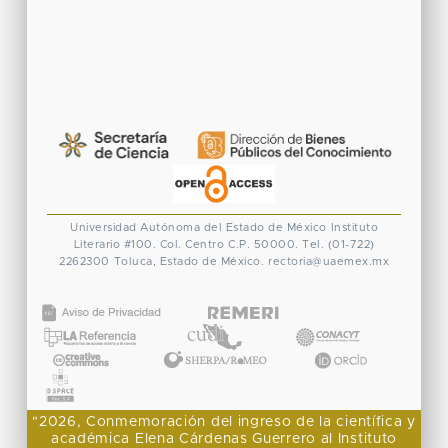
Universidad Autónoma del Estado de México
Instituto
Literario #100. Col. Centro
C.P. 50000. Tel. (01-722)
2262300
Toluca, Estado de México.
rectoria@uaemex.mx
CONACYT
"2026, Conmemoración del ingreso de la científica y
académica Elena Cárdenas Guerrero al Instituto