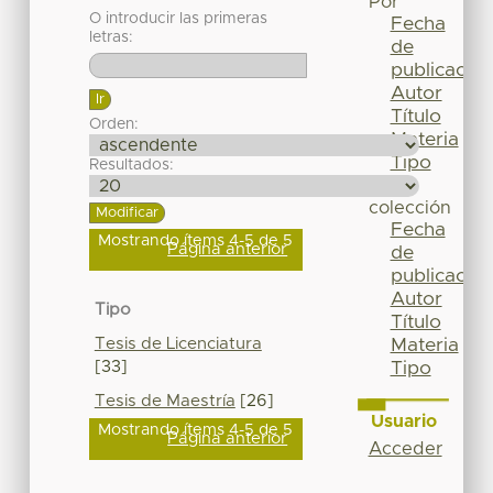
Por
O introducir las primeras
Fecha
letras:
de
publicación
Autor
Título
Orden:
Materia
Tipo
Resultados:
Esta
colección
Fecha
Mostrando ítems 4-5 de 5
Página anterior
de
publicación
Autor
Tipo
Título
Tesis de Licenciatura
Materia
[33]
Tipo
Tesis de Maestría
[26]
Usuario
Mostrando ítems 4-5 de 5
Página anterior
Acceder