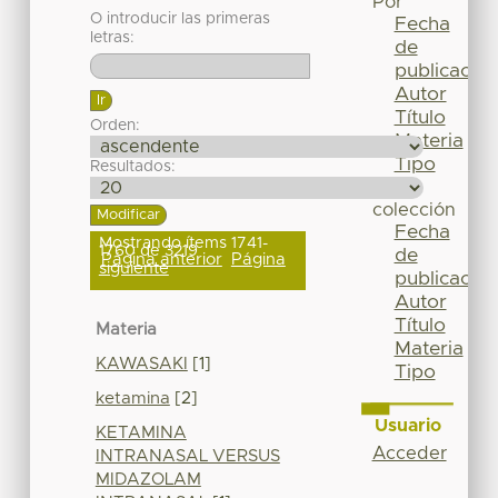
Por
O introducir las primeras
Fecha
letras:
de
publicación
Autor
Título
Orden:
Materia
Tipo
Resultados:
Esta
colección
Fecha
Mostrando ítems 1741-
1760 de 3219
de
Página anterior
Página
siguiente
publicación
Autor
Título
Materia
Materia
KAWASAKI
[1]
Tipo
ketamina
[2]
Usuario
KETAMINA
Acceder
INTRANASAL VERSUS
MIDAZOLAM