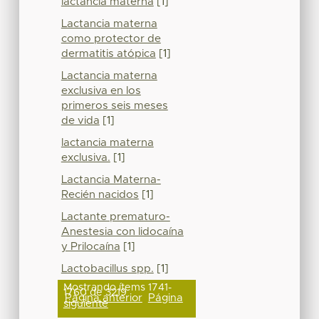
lactancia materna
[1]
Lactancia materna
como protector de
dermatitis atópica
[1]
Lactancia materna
exclusiva en los
primeros seis meses
de vida
[1]
lactancia materna
exclusiva.
[1]
Lactancia Materna-
Recién nacidos
[1]
Lactante prematuro-
Anestesia con lidocaína
y Prilocaína
[1]
Lactobacillus spp.
[1]
Mostrando ítems 1741-
1760 de 3219
Página anterior
Página
siguiente