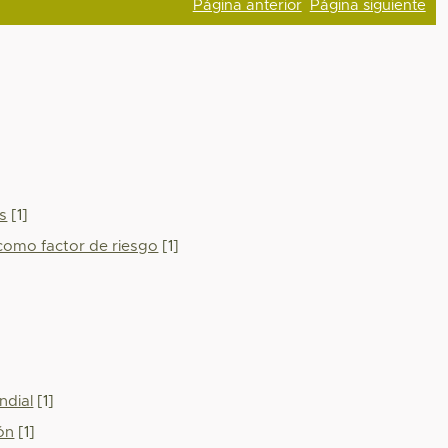
Página anterior
Página siguiente
s
[1]
como factor de riesgo
[1]
ndial
[1]
ón
[1]