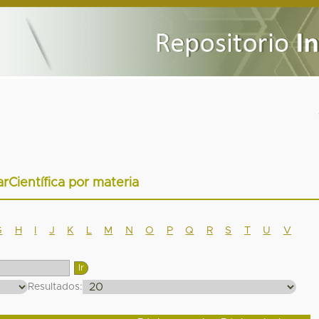
arCientífica por materia
G
H
I
J
K
L
M
N
O
P
Q
R
S
T
U
V
Resultados: