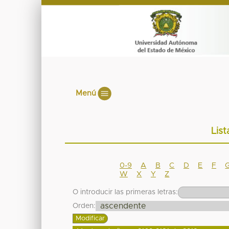
Menú
List
0-9
A
B
C
D
E
F
W
X
Y
Z
O introducir las primeras letras:
Orden: