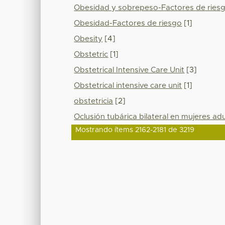
Obesidad y sobrepeso-Factores de ries
Obesidad-Factores de riesgo
[1]
Obesity
[4]
Obstetric
[1]
Obstetrical Intensive Care Unit
[3]
Obstetrical intensive care unit
[1]
obstetricia
[2]
Oclusión tubárica bilateral en mujeres ad
Mostrando ítems 2162-2181 de 3219