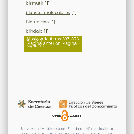
bismuth
[1]
blancos moleculares
[1]
Bleomicina
[1]
blindaje
[1]
Mostrando ítems 337-356
de 3219
Página anterior
Página
siguiente
Universidad Autónoma del Estado de México
Instituto
Literario #100. Col. Centro
C.P. 50000. Tel. (01-722)