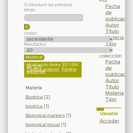
Por
O introducir las primeras
Fecha
letras:
de
publicación
Autor
Título
Orden:
Materia
Tipo
Resultados:
Esta
colección
Fecha
Mostrando ítems 337-356
de 3219
de
Página anterior
Página
siguiente
publicación
Autor
Título
Materia
Materia
Bioética
[2]
Tipo
bioética
[1]
Usuario
Biological markers
[1]
Acceder
biological tissue
[1]