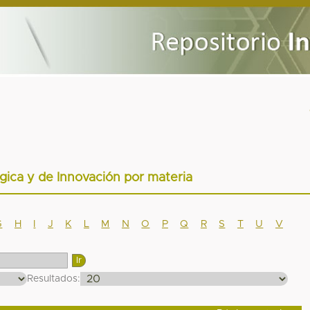
gica y de Innovación por materia
G
H
I
J
K
L
M
N
O
P
Q
R
S
T
U
V
Resultados: