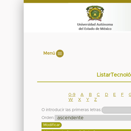
Menú
ListarTecnoló
0-9
A
B
C
D
E
F
W
X
Y
Z
O introducir las primeras letras:
Orden: