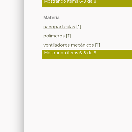
Mostrando ítems 6-8 de 8
Materia
nanopartículas
[1]
polímeros
[1]
ventiladores mecánicos
[1]
Mostrando ítems 6-8 de 8