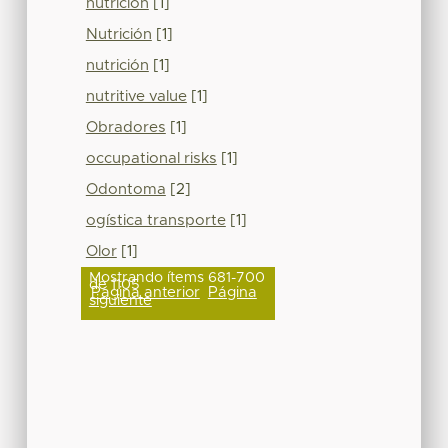
nutricion
[1]
Nutrición
[1]
nutrición
[1]
nutritive value
[1]
Obradores
[1]
occupational risks
[1]
Odontoma
[2]
ogística transporte
[1]
Olor
[1]
Mostrando ítems 681-700
de 1105
Página anterior
Página
siguiente