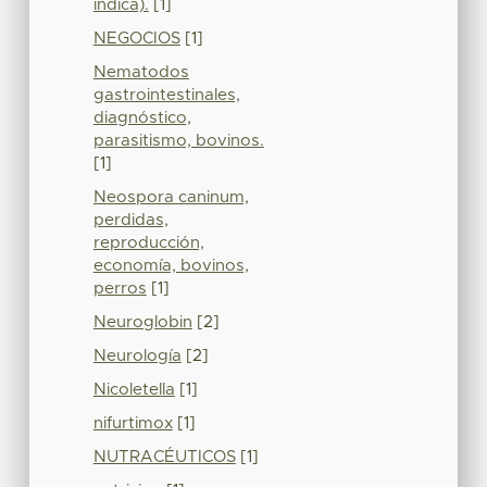
indica).
[1]
NEGOCIOS
[1]
Nematodos
gastrointestinales,
diagnóstico,
parasitismo, bovinos.
[1]
Neospora caninum,
perdidas,
reproducción,
economía, bovinos,
perros
[1]
Neuroglobin
[2]
Neurología
[2]
Nicoletella
[1]
nifurtimox
[1]
NUTRACÉUTICOS
[1]