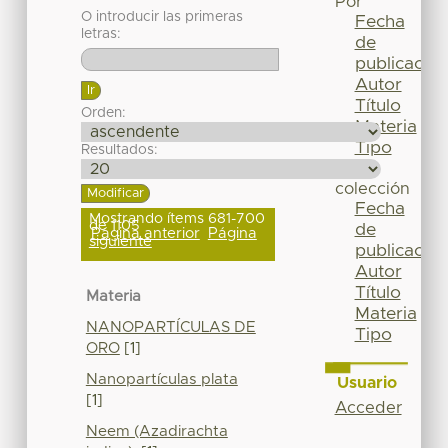
Por
O introducir las primeras
Fecha
letras:
de
publicación
Autor
Título
Orden:
Materia
Tipo
Resultados:
Esta
colección
Fecha
Mostrando ítems 681-700
de 1105
de
Página anterior
Página
siguiente
publicación
Autor
Título
Materia
Materia
NANOPARTÍCULAS DE
Tipo
ORO
[1]
Nanopartículas plata
Usuario
[1]
Acceder
Neem (Azadirachta