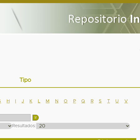
Tipo
G
H
I
J
K
L
M
N
O
P
Q
R
S
T
U
V
Resultados: