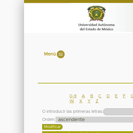
Menú
0-9
A
B
C
D
E
F
W
X
Y
Z
O introducir las primeras letras:
Orden: