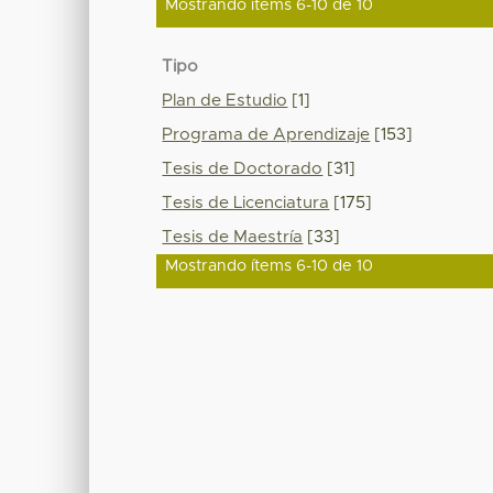
Mostrando ítems 6-10 de 10
Tipo
Plan de Estudio
[1]
Programa de Aprendizaje
[153]
Tesis de Doctorado
[31]
Tesis de Licenciatura
[175]
Tesis de Maestría
[33]
Mostrando ítems 6-10 de 10