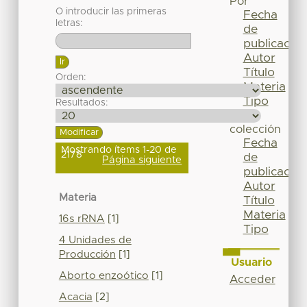
Por
O introducir las primeras
Fecha
letras:
de
publicación
Autor
Título
Orden:
Materia
Tipo
Resultados:
Esta
colección
Fecha
Mostrando ítems 1-20 de
2178
de
Página siguiente
publicación
Autor
Materia
Título
Materia
16s rRNA
[1]
Tipo
4 Unidades de
Producción
[1]
Usuario
Aborto enzoótico
[1]
Acceder
Acacia
[2]