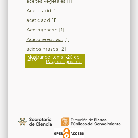
aceites vegetales
[1]
Acetic acid
[1]
acetic acid
[1]
Acetogenesis
[1]
Acetone extract
[1]
acidos grasos
[2]
Mostrando ítems 1-20 de
2178
Página siguiente