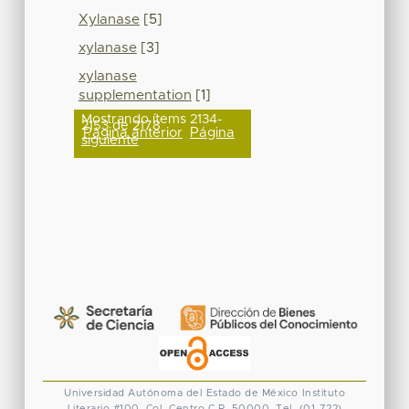
Xylanase
[5]
xylanase
[3]
xylanase
supplementation
[1]
Mostrando ítems 2134-
2153 de 2178
Página anterior
Página
siguiente
Universidad Autónoma del Estado de México
Instituto
Literario #100. Col. Centro
C.P. 50000. Tel. (01-722)