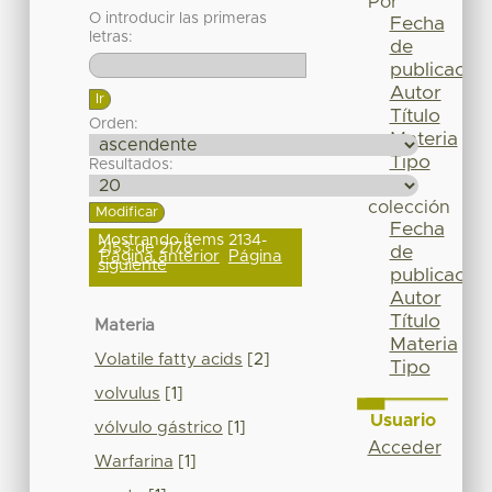
Por
O introducir las primeras
Fecha
letras:
de
publicación
Autor
Título
Orden:
Materia
Tipo
Resultados:
Esta
colección
Fecha
Mostrando ítems 2134-
2153 de 2178
de
Página anterior
Página
siguiente
publicación
Autor
Título
Materia
Materia
Volatile fatty acids
[2]
Tipo
volvulus
[1]
Usuario
vólvulo gástrico
[1]
Acceder
Warfarina
[1]