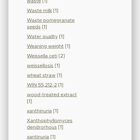
waste
[1]
Waste milk
[1]
Waste pomegranate
seeds
[1]
Water quality
[1]
Weaning weight
[1]
Weissella ceti
[2]
weissellosis
[1]
wheat straw
[1]
WIN 55,212-2
[1]
wood-treated extract
[1]
xanthinuria
[1]
Xanthophyllomyces
dendrorhous
[1]
xantinuria
[1]