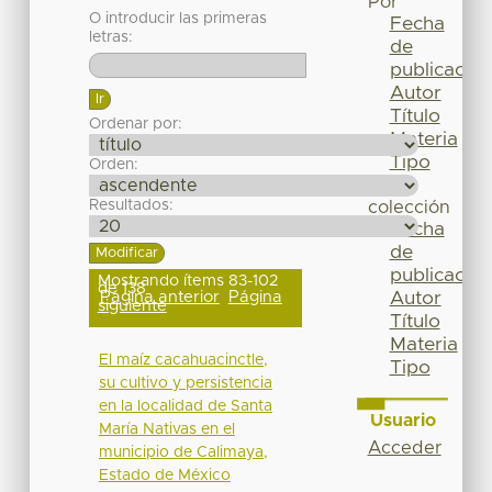
Por
O introducir las primeras
Fecha
letras:
de
publicación
Autor
Título
Ordenar por:
Materia
Tipo
Orden:
Esta
Resultados:
colección
Fecha
de
publicación
Mostrando ítems 83-102
de 138
Página anterior
Página
Autor
siguiente
Título
Materia
El maíz cacahuacinctle,
Tipo
su cultivo y persistencia
en la localidad de Santa
Usuario
María Nativas en el
Acceder
municipio de Calimaya,
Estado de México