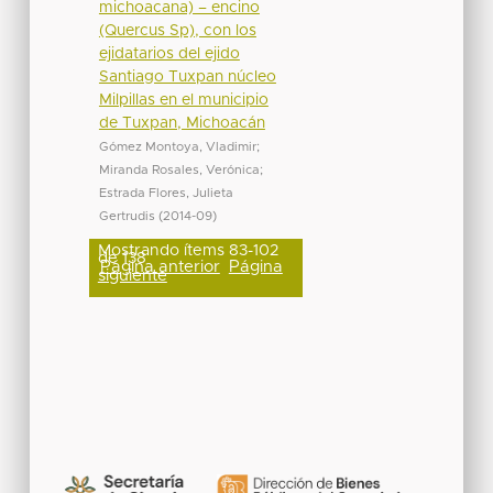
michoacana) – encino
(Quercus Sp), con los
ejidatarios del ejido
Santiago Tuxpan núcleo
Milpillas en el municipio
de Tuxpan, Michoacán
Gómez Montoya, Vladimir
;
Miranda Rosales, Verónica
;
Estrada Flores, Julieta
Gertrudis
(
2014-09
)
Mostrando ítems 83-102
de 138
Página anterior
Página
siguiente