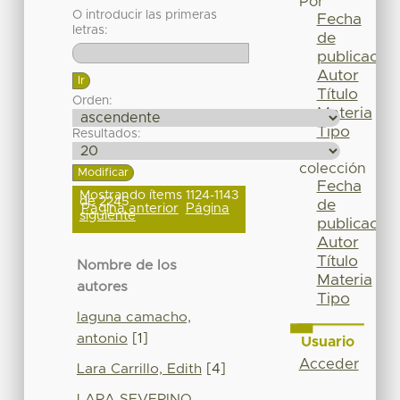
Por
O introducir las primeras
Fecha
letras:
de
publicación
Autor
Título
Orden:
Materia
Tipo
Resultados:
Esta
colección
Fecha
Mostrando ítems 1124-1143
de 2245
de
Página anterior
Página
siguiente
publicación
Autor
Título
Nombre de los
Materia
autores
Tipo
laguna camacho,
antonio
[1]
Usuario
Acceder
Lara Carrillo, Edith
[4]
LARA SEVERINO,