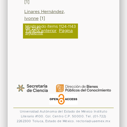
[1]
Linares Hernández,
Ivonne
[1]
Mostrando ítems 1124-1143
de 2245
Página anterior
Página
siguiente
Universidad Autónoma del Estado de México
Instituto
Literario #100. Col. Centro
C.P. 50000. Tel. (01-722)
2262300
Toluca, Estado de México.
rectoria@uaemex.mx