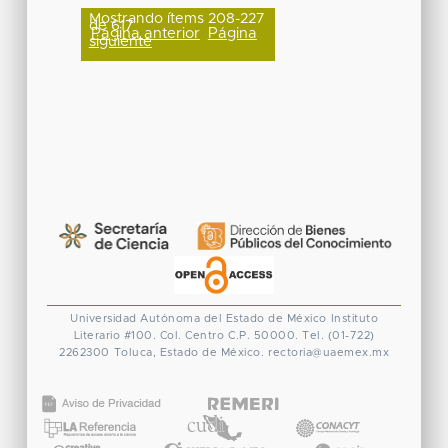
Mostrando ítems 208-227
de 617
Página anterior
Página
siguiente
Universidad Autónoma del Estado de México
Instituto
Literario #100. Col. Centro
C.P. 50000. Tel. (01-722)
2262300
Toluca, Estado de México.
rectoria@uaemex.mx
CONACYT