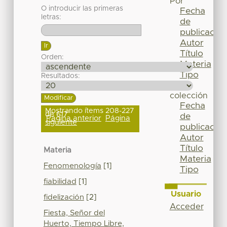
Por
O introducir las primeras
Fecha
letras:
de
publicación
Autor
Título
Orden:
Materia
Tipo
Resultados:
Esta
colección
Fecha
Mostrando ítems 208-227
de 617
de
Página anterior
Página
siguiente
publicación
Autor
Título
Materia
Materia
Fenomenología
[1]
Tipo
fiabilidad
[1]
Usuario
fidelización
[2]
Acceder
Fiesta, Señor del
Huerto, Tiempo Libre,