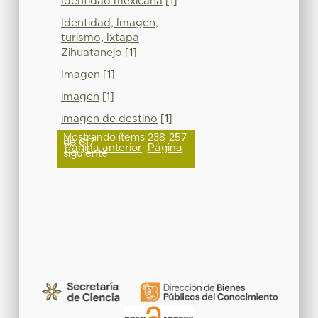
Identidad mexicana
[1]
Identidad, Imagen,
turismo, Ixtapa
Zihuatanejo
[1]
Imagen
[1]
imagen
[1]
imagen de destino
[1]
Mostrando ítems 238-257
de 617
Página anterior
Página
siguiente