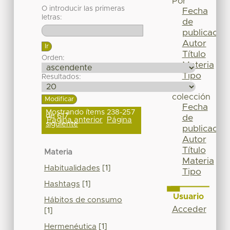
Por
O introducir las primeras
Fecha
letras:
de
publicación
Autor
Título
Orden:
Materia
Tipo
Resultados:
Esta
colección
Fecha
Mostrando ítems 238-257
de 617
de
Página anterior
Página
siguiente
publicación
Autor
Título
Materia
Materia
Habitualidades
[1]
Tipo
Hashtags
[1]
Usuario
Hábitos de consumo
Acceder
[1]
Hermenéutica
[1]