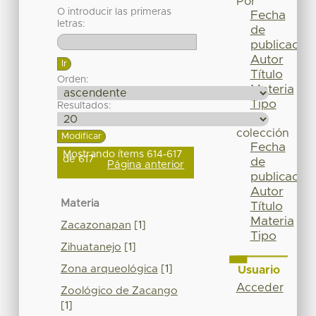
Por
O introducir las primeras
Fecha
letras:
de
publicación
Autor
Título
Orden:
Materia
Tipo
Resultados:
Esta
colección
Fecha
Mostrando ítems 614-617
de 617
de
Página anterior
publicación
Autor
Materia
Título
Materia
Zacazonapan
[1]
Tipo
Zihuatanejo
[1]
Zona arqueológica
[1]
Usuario
Acceder
Zoológico de Zacango
[1]