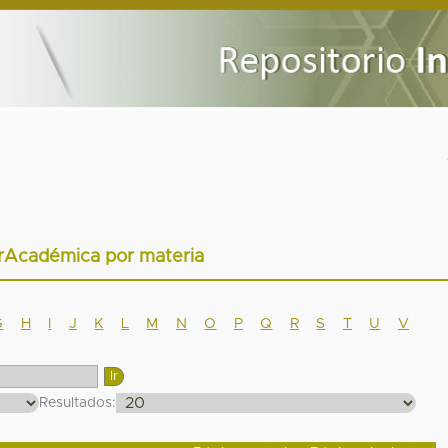
arAcadémica por materia
G
H
I
J
K
L
M
N
O
P
Q
R
S
T
U
V
Resultados: