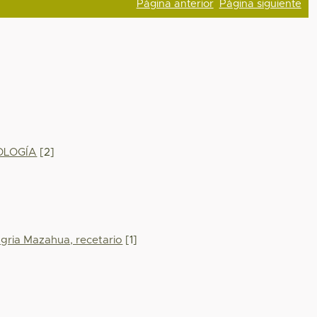
Página anterior
Página siguiente
OLOGÍA
[2]
 agria Mazahua, recetario
[1]