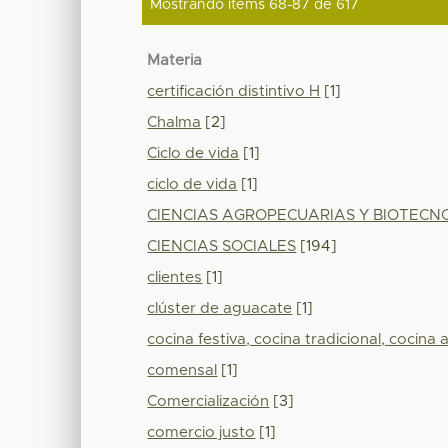
Mostrando ítems 68-87 de 617
Materia
certificación distintivo H
[1]
Chalma
[2]
Ciclo de vida
[1]
ciclo de vida
[1]
CIENCIAS AGROPECUARIAS Y BIOTECN
CIENCIAS SOCIALES
[194]
clientes
[1]
clúster de aguacate
[1]
cocina festiva, cocina tradicional, cocina
comensal
[1]
Comercialización
[3]
comercio justo
[1]