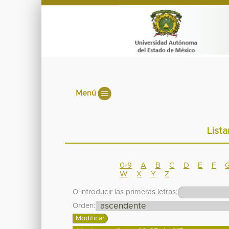
Menú
List
0-9
A
B
C
D
E
F
W
X
Y
Z
O introducir las primeras letras:
Orden: