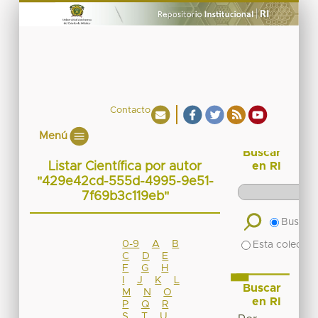
Contacto
Menú
Buscar
Listar Científica por autor
en RI
"429e42cd-555d-4995-9e51-
7f69b3c119eb"
Buscar 
0-9
A
B
Esta colecció
C
D
E
F
G
H
I
J
K
L
Buscar
M
N
O
en RI
P
Q
R
S
T
U