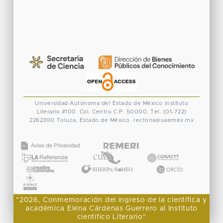
Universidad Autónoma del Estado de México
Instituto
Literario #100. Col. Centro
C.P. 50000. Tel. (01-722)
2262300
Toluca, Estado de México.
rectoria@uaemex.mx
CONACYT
"2026, Conmemoración del ingreso de la científica y
académica Elena Cárdenas Guerrero al Instituto
científico Literario"