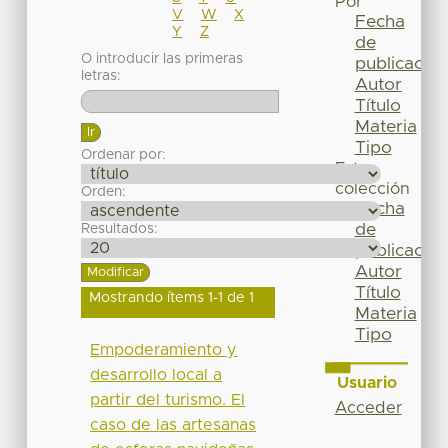
Por
V
W
X
Fecha
Y
Z
de
O introducir las primeras
publicación
letras:
Autor
Título
Materia
Tipo
Ordenar por:
Esta
colección
Orden:
Fecha
de
Resultados:
publicación
Autor
Título
Mostrando ítems 1-1 de 1
Materia
Tipo
Empoderamiento y
desarrollo local a
Usuario
partir del turismo. El
Acceder
caso de las artesanas