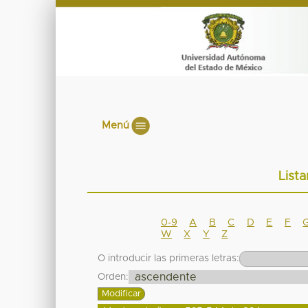
Menú
List
0-9
A
B
C
D
E
F
W
X
Y
Z
O introducir las primeras letras:
Orden: