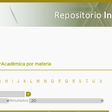
arAcadémica por materia
G
H
I
J
K
L
M
N
O
P
Q
R
S
T
U
V
Resultados: