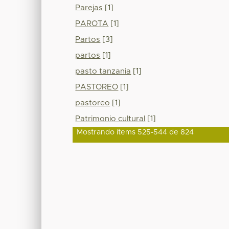
Parejas
[1]
PAROTA
[1]
Partos
[3]
partos
[1]
pasto tanzania
[1]
PASTOREO
[1]
pastoreo
[1]
Patrimonio cultural
[1]
Mostrando ítems 525-544 de 824