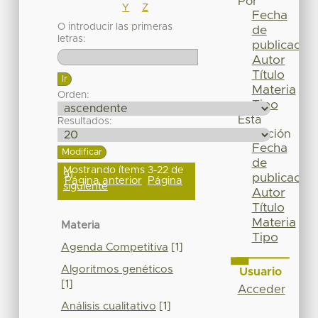
Por
Y
Z
Fecha
O introducir las primeras
de
letras:
publicación
Autor
Título
Materia
Orden:
Tipo
Esta
Resultados:
colección
Fecha
de
Mostrando ítems 3-22 de
91
publicación
Página anterior
Página
siguiente
Autor
Título
Materia
Materia
Tipo
Agenda Competitiva
[1]
Algoritmos genéticos
Usuario
[1]
Acceder
Análisis cualitativo
[1]