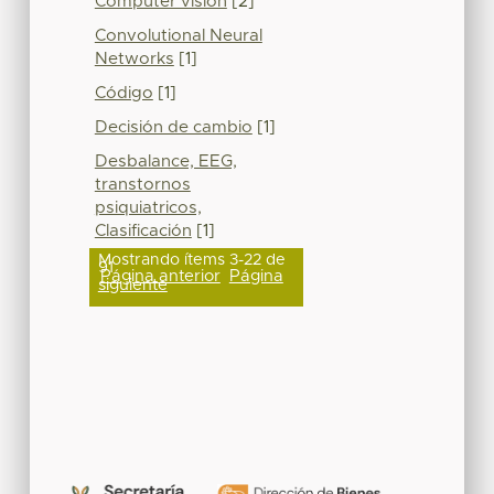
Computer vision
[2]
Convolutional Neural
Networks
[1]
Código
[1]
Decisión de cambio
[1]
Desbalance, EEG,
transtornos
psiquiatricos,
Clasificación
[1]
Mostrando ítems 3-22 de
91
Página anterior
Página
siguiente