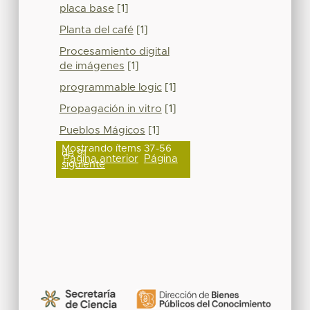
placa base
[1]
Planta del café
[1]
Procesamiento digital
de imágenes
[1]
programmable logic
[1]
Propagación in vitro
[1]
Pueblos Mágicos
[1]
Mostrando ítems 37-56
de 91
Página anterior
Página
siguiente