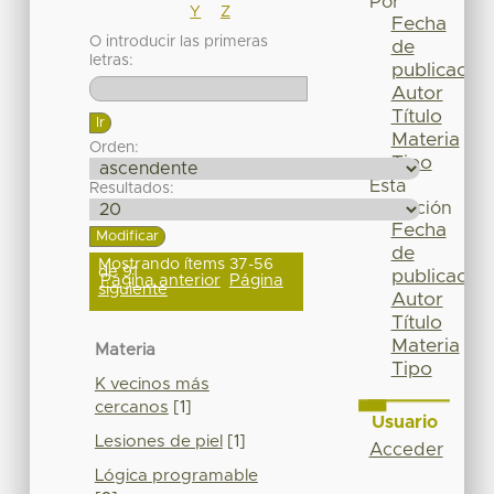
Por
Y
Z
Fecha
O introducir las primeras
de
letras:
publicación
Autor
Título
Materia
Orden:
Tipo
Esta
Resultados:
colección
Fecha
de
Mostrando ítems 37-56
de 91
publicación
Página anterior
Página
siguiente
Autor
Título
Materia
Materia
Tipo
K vecinos más
cercanos
[1]
Usuario
Lesiones de piel
[1]
Acceder
Lógica programable