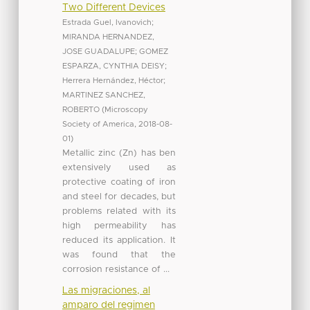
Two Different Devices
Estrada Guel, Ivanovich
;
MIRANDA HERNANDEZ,
JOSE GUADALUPE
;
GOMEZ
ESPARZA, CYNTHIA DEISY
;
Herrera Hernández, Héctor
;
MARTINEZ SANCHEZ,
ROBERTO
(
Microscopy
Society of America
,
2018-08-
01
)
Metallic zinc (Zn) has ben
extensively used as
protective coating of iron
and steel for decades, but
problems related with its
high permeability has
reduced its application. It
was found that the
corrosion resistance of ...
Las migraciones, al
amparo del regimen