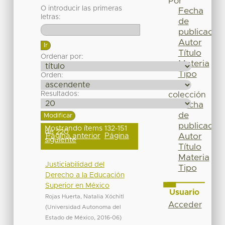
Por
O introducir las primeras
Fecha
letras:
de
publicación
Autor
Título
Ordenar por:
Materia
Tipo
Orden:
Esta
Resultados:
colección
Fecha
de
publicación
Mostrando ítems 132-151
de 220
Página anterior
Página
Autor
siguiente
Título
Materia
Justiciabilidad del
Tipo
Derecho a la Educación
Superior en México
Usuario
Rojas Huerta, Natalia Xóchitl
Acceder
(
Universidad Autonoma del
Estado de México
,
2016-06
)