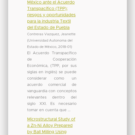
México ante el Acuerdo
Transpacífico (TPP);
riesgos y oportunidades
para la industria Textil
del Estado de Puebla
Contreras Vazquez, Jeanette
(
Universidad Autonoma del
Estado de México
,
2018-01
)
El Acuerdo Transpacífico
de Cooperación
Económica, (TPP, por sus
siglas en inglés) se puede
considerar como un
acuerdo comercial de
vanguardia con conceptos
relevantes dentro del
siglo XXI. Es necesario
tomar en cuenta que ...
Microstructural Study of
a Zn-Ni Alloy Prepared
by Ball Milling Using