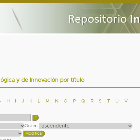
lógica y de Innovación por título
G
H
I
J
K
L
M
N
O
P
Q
R
S
T
U
V
Orden: