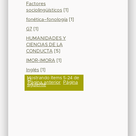
Factores
sociolingüísticos
[1]
fonética–fonología
[1]
G7
[1]
HUMANIDADES Y
CIENCIAS DE LA
CONDUCTA
[5]
IMOR-IMORA
[1]
Inglés
[1]
Mostrando ítems 5-24 de
51
Página anterior
Página
siguiente