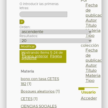
Por
O introducir las primeras
Fecha
letras:
de
publicación
Autor
Título
Orden:
Materia
Tipo
Resultados:
Esta
colección
Fecha
Mostrando ítems 5-24 de
51
de
Página anterior
Página
siguiente
publicación
Autor
Título
Materia
Materia
bono con tasa CETES
Tipo
182
[1]
Bosques aleatorios
[1]
Usuario
Acceder
CETES
[1]
CIENCIAS SOCIALES