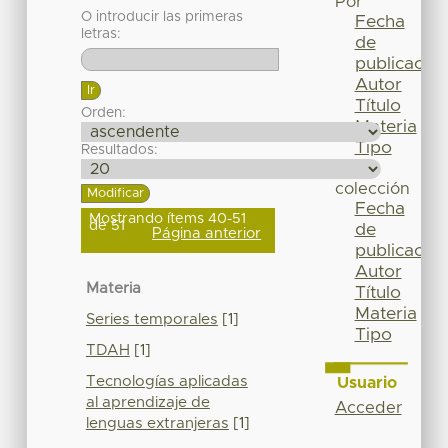
Por
O introducir las primeras
Fecha
letras:
de
publicación
Autor
Título
Orden:
Materia
Tipo
Resultados:
Esta
colección
Fecha
Mostrando ítems 40-51
de 51
de
Página anterior
publicación
Autor
Materia
Título
Materia
Series temporales
[1]
Tipo
TDAH
[1]
Tecnologías aplicadas
Usuario
al aprendizaje de
Acceder
lenguas extranjeras
[1]