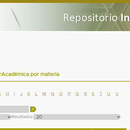
arAcadémica por materia
G
H
I
J
K
L
M
N
O
P
Q
R
S
T
U
V
Resultados: