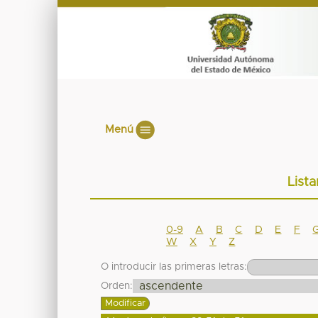
Menú
List
0-9
A
B
C
D
E
F
W
X
Y
Z
O introducir las primeras letras:
Orden: