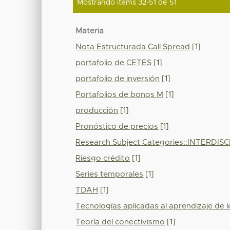
Mostrando ítems 32-51 de 51
Materia
Nota Estructurada Call Spread
[1]
portafolio de CETES
[1]
portafolio de inversión
[1]
Portafolios de bonos M
[1]
producción
[1]
Pronóstico de precios
[1]
Research Subject Categories::INTERD
Riesgo crédito
[1]
Series temporales
[1]
TDAH
[1]
Tecnologías aplicadas al aprendizaje de 
Teoría del conectivismo
[1]