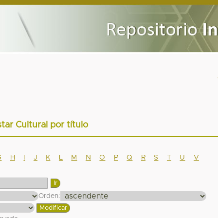
star Cultural por título
G
H
I
J
K
L
M
N
O
P
Q
R
S
T
U
V
Orden: