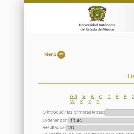
Menú
Li
0-9
A
B
C
D
E
F
W
X
Y
Z
O introducir las primeras letras:
Ordenar por:
Resultados: