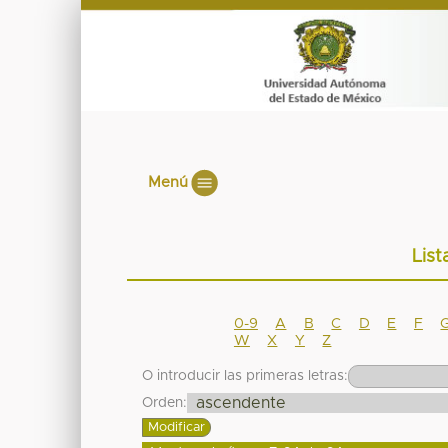
Menú
List
0-9
A
B
C
D
E
F
W
X
Y
Z
O introducir las primeras letras:
Orden: