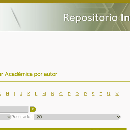
ar Académica por autor
G
H
I
J
K
L
M
N
O
P
Q
R
S
T
U
V
Resultados: