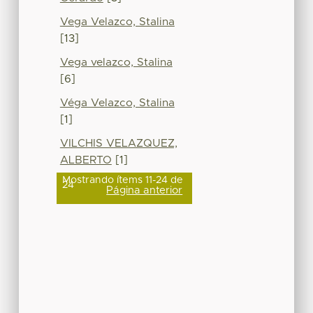
Vega Velazco, Stalina
[13]
Vega velazco, Stalina
[6]
Véga Velazco, Stalina
[1]
VILCHIS VELAZQUEZ,
ALBERTO
[1]
Mostrando ítems 11-24 de
24
Página anterior