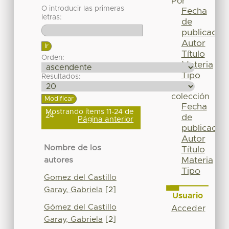
Por
O introducir las primeras
Fecha
letras:
de
publicación
Autor
Título
Orden:
Materia
Tipo
Resultados:
Esta
colección
Fecha
Mostrando ítems 11-24 de
24
de
Página anterior
publicación
Autor
Nombre de los
Título
Materia
autores
Tipo
Gomez del Castillo
Garay, Gabriela
[2]
Usuario
Gómez del Castillo
Acceder
Garay, Gabriela
[2]