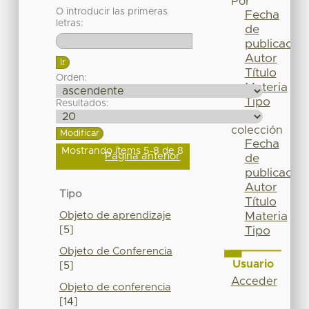
Por
O introducir las primeras
Fecha
letras:
de
publicación
Autor
Título
Orden:
Materia
Tipo
Resultados:
Esta
colección
Fecha
Mostrando ítems 5-8 de 8
Página anterior
de
publicación
Autor
Tipo
Título
Objeto de aprendizaje
Materia
[5]
Tipo
Objeto de Conferencia
Usuario
[5]
Acceder
Objeto de conferencia
[14]