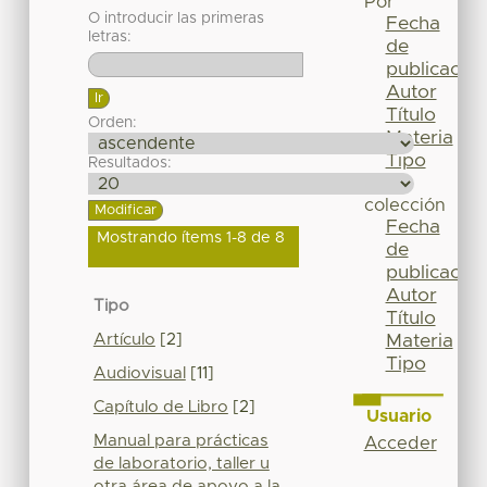
Por
O introducir las primeras
Fecha
letras:
de
publicación
Autor
Título
Orden:
Materia
Tipo
Resultados:
Esta
colección
Fecha
Mostrando ítems 1-8 de 8
de
publicación
Autor
Tipo
Título
Artículo
[2]
Materia
Tipo
Audiovisual
[11]
Capítulo de Libro
[2]
Usuario
Manual para prácticas
Acceder
de laboratorio, taller u
otra área de apoyo a la